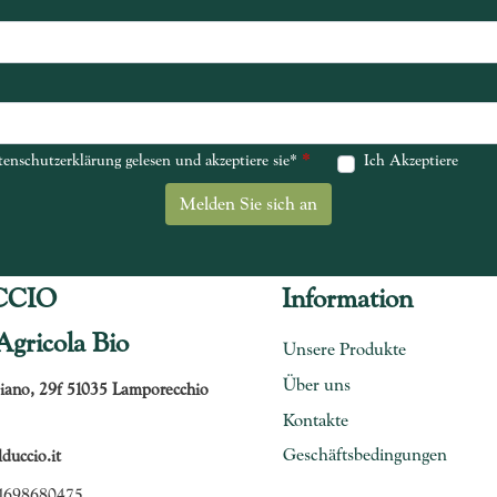
*
*
enschutzerklärung gelesen und akzeptiere sie*
enschutzerklärung gelesen und akzeptiere sie*
Ich Akzeptiere
CCIO
Information
Agricola Bio
Unsere Produkte
Über uns
iano, 29f 51035 Lamporecchio
Kontakte
Geschäftsbedingungen
uccio.it
1698680475