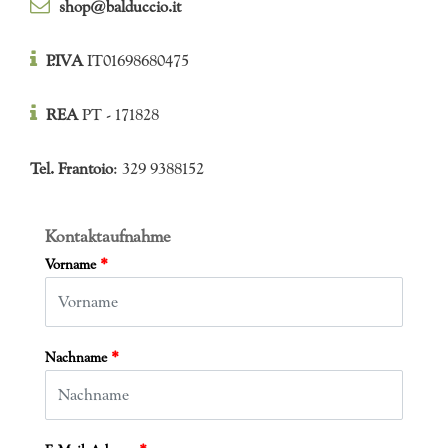
shop@balduccio.it
P.IVA
IT01698680475
REA
PT - 171828
Tel. Frantoio
: 329 9388152
Kontaktaufnahme
*
Vorname
*
Nachname