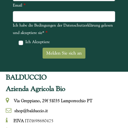
*
Email
Ich habe die Bedingungen der Datenschutzerklärung gelesen
Ich habe die Bedingungen der Datenschutzerklärung gelesen und akze
*
und akzeptiere sie*
Ich Akzeptiere
BALDUCCIO
Azienda Agricola Bio
Via Greppiano, 29f 51035 Lamporecchio PT
shop@balduccio.it
P.IVA
IT01698680475