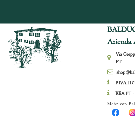
BALDU
Azienda 
Via Grepp
PT
shop@bald
P.IVA
IT0
REA
PT -
Mehr von Bal