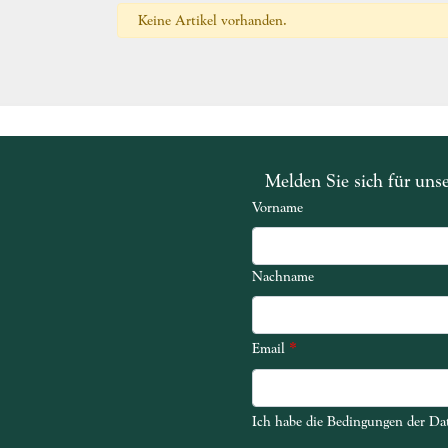
Keine Artikel vorhanden.
Melden Sie sich für uns
Vorname
Nachname
*
Email
Ich habe die Bedingungen der Dat
Ich habe die Bedingungen der Dat