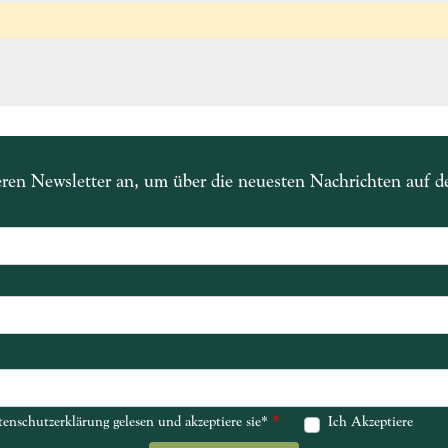
eren Newsletter an, um über die neuesten Nachrichten auf 
*
*
enschutzerklärung gelesen und akzeptiere sie*
enschutzerklärung gelesen und akzeptiere sie*
Ich Akzeptiere