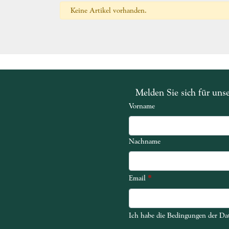
Keine Artikel vorhanden.
Melden Sie sich für uns
Vorname
Nachname
*
Email
Ich habe die Bedingungen der Dat
Ich habe die Bedingungen der Dat