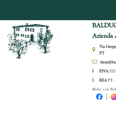
BALDU
Azienda 
Via Grepp
PT
shop@bald
P.IVA
IT0
REA
PT -
Mehr von Bal