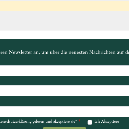
eren Newsletter an, um über die neuesten Nachrichten auf 
*
*
enschutzerklärung gelesen und akzeptiere sie*
enschutzerklärung gelesen und akzeptiere sie*
Ich Akzeptiere