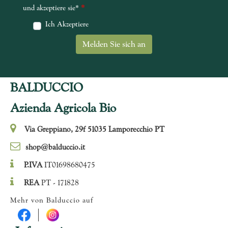
*
und akzeptiere sie*
Ich Akzeptiere
BALDUCCIO
Azienda Agricola Bio
Via Greppiano, 29f 51035 Lamporecchio PT
shop@balduccio.it
P.IVA
IT01698680475
REA
PT - 171828
Mehr von Balduccio auf