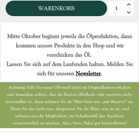
Quantità
WARENKORB
Mitte Oktober beginnt jeweils die Ölproduktion, dann
kommen unsere Produkte in den Shop und wir
verschicken das Öl.
Lassen Sie sich auf dem Laufenden halten. Melden Sie
sich für unseren
Newsletter
.
Achtung: Falls Sie unser Olivenöl nicht im Originalkarton erhalten
oder bemerken sollten, dass der Karton ölbefleckt oder sonstwie nicht
einwandfrei ist, dann nehmen Sie die Ware bitte nur „mit Reserve“ an.
Wenn Sie das nicht tun, akzeptieren Sie die Ware, wie sie ist, und
nehmen uns die Möglichkeit, im Schadensfall den Spediteur
verantwortlich zu machen. Also, bitte: Paket gut kontrollieren!