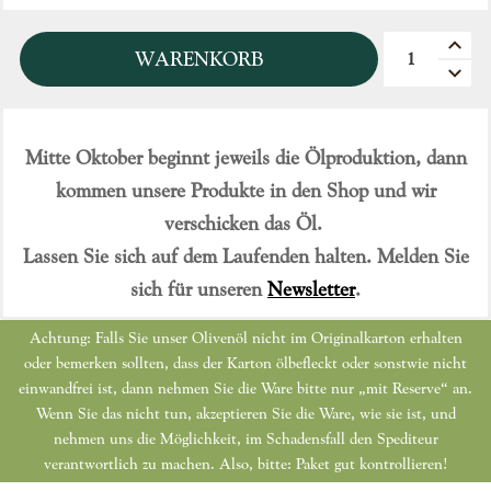
Quantità
WARENKORB
Mitte Oktober beginnt jeweils die Ölproduktion, dann
kommen unsere Produkte in den Shop und wir
verschicken das Öl.
Lassen Sie sich auf dem Laufenden halten. Melden Sie
sich für unseren
Newsletter
.
Achtung: Falls Sie unser Olivenöl nicht im Originalkarton erhalten
oder bemerken sollten, dass der Karton ölbefleckt oder sonstwie nicht
einwandfrei ist, dann nehmen Sie die Ware bitte nur „mit Reserve“ an.
Wenn Sie das nicht tun, akzeptieren Sie die Ware, wie sie ist, und
nehmen uns die Möglichkeit, im Schadensfall den Spediteur
verantwortlich zu machen. Also, bitte: Paket gut kontrollieren!