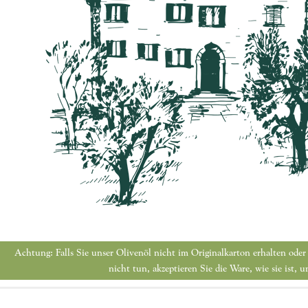
Achtung: Falls Sie unser Olivenöl nicht im Originalkarton erhalten oder
nicht tun, akzeptieren Sie die Ware, wie sie ist,