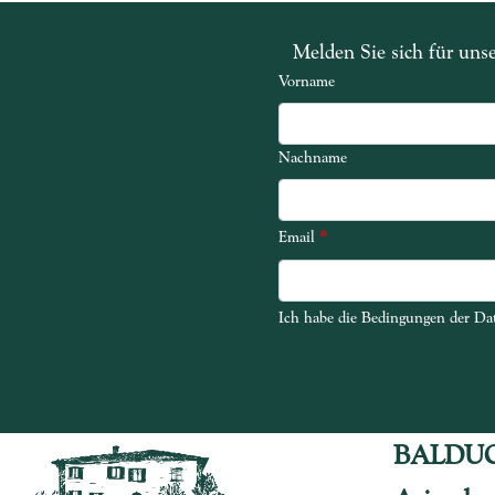
Melden Sie sich für uns
Vorname
Nachname
*
Email
Ich habe die Bedingungen der Dat
Ich habe die Bedingungen der Dat
BALDU