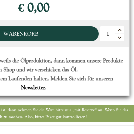
€ 0,00
WARENKORB
eweils die Ölproduktion, dann kommen unsere Produkte
n Shop und wir verschicken das Öl.
 dem Laufenden halten. Melden Sie sich für unseren
Newsletter
.
i ist, dann nehmen Sie die Ware bitte nur „mit Reserve“ an. Wenn Sie das
h zu machen. Also, bitte: Paket gut kontrollieren!