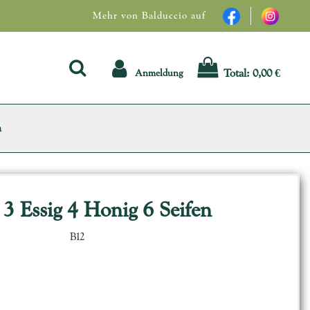
Mehr von Balduccio auf
Total:
0,00 €
Anmeldung
n
 3 Essig 4 Honig 6 Seifen
B12