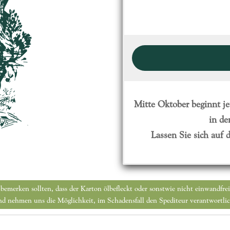
Quantità
Mitte Oktober beginnt j
in de
Lassen Sie sich auf
 bemerken sollten, dass der Karton ölbefleckt oder sonstwie nicht einwandfre
 und nehmen uns die Möglichkeit, im Schadensfall den Spediteur verantwortlic