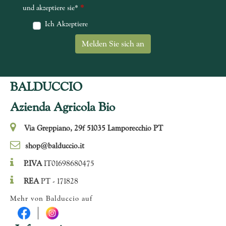
*
und akzeptiere sie*
Ich Akzeptiere
BALDUCCIO
Azienda Agricola Bio
Via Greppiano, 29f 51035 Lamporecchio PT
shop@balduccio.it
P.IVA
IT01698680475
REA
PT - 171828
Mehr von Balduccio auf