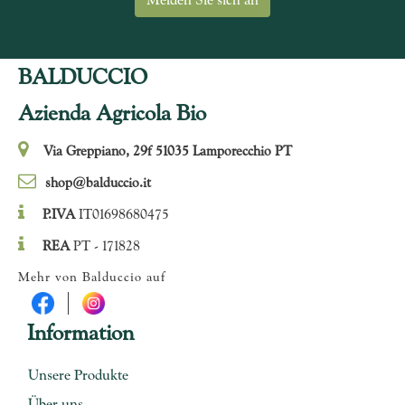
BALDUCCIO
Azienda Agricola Bio
Via Greppiano, 29f 51035 Lamporecchio PT
shop@balduccio.it
P.IVA
IT01698680475
REA
PT - 171828
Mehr von Balduccio auf
Information
Unsere Produkte
Über uns