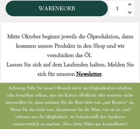
Quantità
WARENKORB
Mitte Oktober beginnt jeweils die Ölproduktion, dann
kommen unsere Produkte in den Shop und wir
verschicken das Öl.
Lassen Sie sich auf dem Laufenden halten. Melden Sie
sich für unseren
Newsletter
.
Achtung: Falls Sie unser Olivenöl nicht im Originalkarton erhalten
oder bemerken sollten, dass der Karton ölbefleckt oder sonstwie nicht
einwandfrei ist, dann nehmen Sie die Ware bitte nur „mit Reserve“ an.
Wenn Sie das nicht tun, akzeptieren Sie die Ware, wie sie ist, und
nehmen uns die Möglichkeit, im Schadensfall den Spediteur
verantwortlich zu machen. Also, bitte: Paket gut kontrollieren!