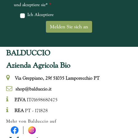
*
und akzeptiere sie*
Ich Akzeptiere
BALDUCCIO
Azienda Agricola Bio
Via Greppiano, 29f 51035 Lamporecchio PT
shop@balduccio.it
P.IVA
IT01698680475
REA
PT - 171828
Mehr von Balduccio auf