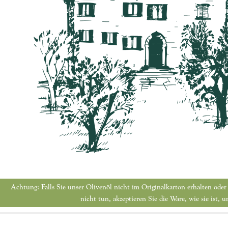
Achtung: Falls Sie unser Olivenöl nicht im Originalkarton erhalten oder
nicht tun, akzeptieren Sie die Ware, wie sie ist,