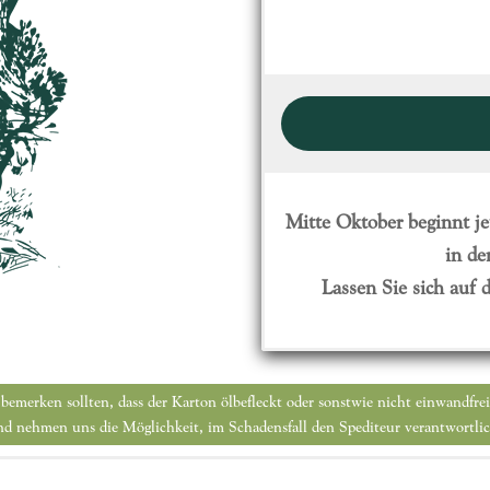
Quantità
Mitte Oktober beginnt j
in de
Lassen Sie sich auf
 bemerken sollten, dass der Karton ölbefleckt oder sonstwie nicht einwandfre
 und nehmen uns die Möglichkeit, im Schadensfall den Spediteur verantwortlic