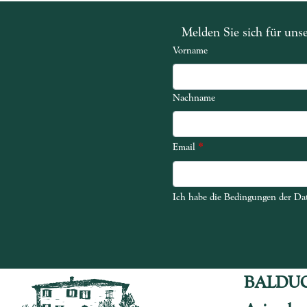
Melden Sie sich für uns
Vorname
Nachname
*
Email
Ich habe die Bedingungen der Dat
Ich habe die Bedingungen der Dat
BALDU