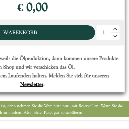
€ 0,00
WARENKORB
eweils die Ölproduktion, dann kommen unsere Produkte
n Shop und wir verschicken das Öl.
 dem Laufenden halten. Melden Sie sich für unseren
Newsletter
.
i ist, dann nehmen Sie die Ware bitte nur „mit Reserve“ an. Wenn Sie das
h zu machen. Also, bitte: Paket gut kontrollieren!