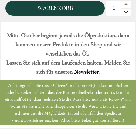
Quantità
WARENKORB
Mitte Oktober beginnt jeweils die Ölproduktion, dann
kommen unsere Produkte in den Shop und wir
verschicken das Öl.
Lassen Sie sich auf dem Laufenden halten. Melden Sie
sich für unseren
Newsletter
.
Achtung: Falls Sie unser Olivenöl nicht im Originalkarton erhalten
oder bemerken sollten, dass der Karton ölbefleckt oder sonstwie nicht
einwandfrei ist, dann nehmen Sie die Ware bitte nur „mit Reserve“ an.
Wenn Sie das nicht tun, akzeptieren Sie die Ware, wie sie ist, und
nehmen uns die Möglichkeit, im Schadensfall den Spediteur
verantwortlich zu machen. Also, bitte: Paket gut kontrollieren!