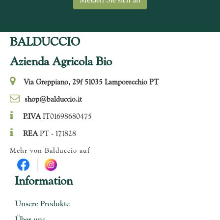
BALDUCCIO
Azienda Agricola Bio
Via Greppiano, 29f 51035 Lamporecchio PT
shop@balduccio.it
P.IVA
IT01698680475
REA
PT - 171828
Mehr von Balduccio auf
Information
Unsere Produkte
Über uns