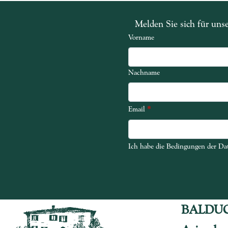
Melden Sie sich für uns
Vorname
Nachname
*
Email
Ich habe die Bedingungen der Dat
Ich habe die Bedingungen der Dat
BALDU