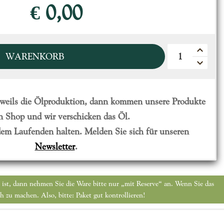
€ 0,00
WARENKORB
eweils die Ölproduktion, dann kommen unsere Produkte
n Shop und wir verschicken das Öl.
 dem Laufenden halten. Melden Sie sich für unseren
Newsletter
.
i ist, dann nehmen Sie die Ware bitte nur „mit Reserve“ an. Wenn Sie das
h zu machen. Also, bitte: Paket gut kontrollieren!