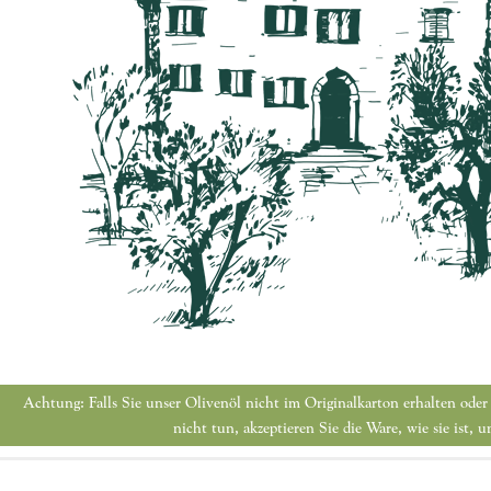
Achtung: Falls Sie unser Olivenöl nicht im Originalkarton erhalten oder
nicht tun, akzeptieren Sie die Ware, wie sie ist,