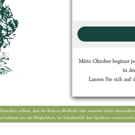
Quantità
Mitte Oktober beginnt j
in de
Lassen Sie sich auf
 bemerken sollten, dass der Karton ölbefleckt oder sonstwie nicht einwandfre
 und nehmen uns die Möglichkeit, im Schadensfall den Spediteur verantwortlic